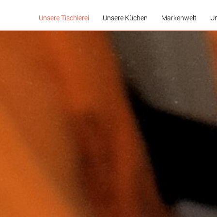
Unsere Tischlerei
Unsere Küchen
Markenwelt
Un
Stellenausschreibung
ANGEBOTE
Die Komfort-Küche
Neues aus der Küchenwelt