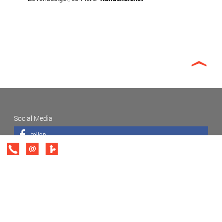
Social Media
teilen
tweet
pin it
mail
Tischlerei Waldemar Sterger
Tischlerstr. 3