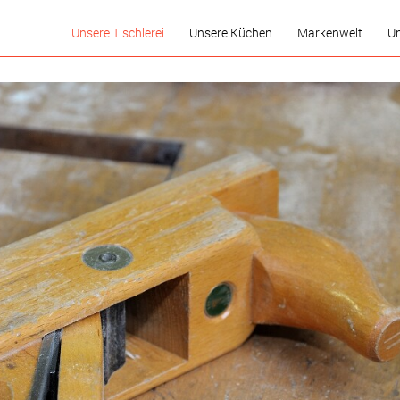
Unsere Tischlerei
Unsere Küchen
Markenwelt
Un
Stellenausschreibung
ANGEBOTE
Die Komfort-Küche
Neues aus der Küchenwelt