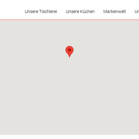
Unsere Tischlerei
Unsere Küchen
Markenwelt
Un
Stellenausschreibung
ANGEBOTE
Die Komfort-Küche
Neues aus der Küchenwelt
demar Sterger